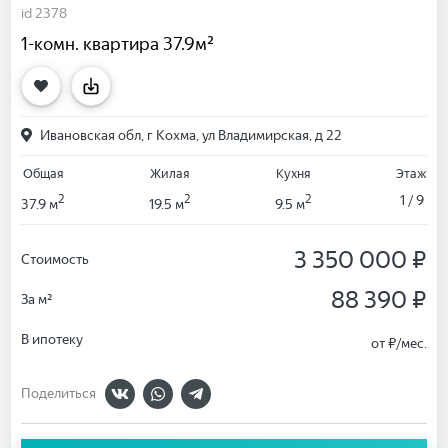
id 2378
1-комн. квартира 37.9м²
Ивановская обл, г Кохма, ул Владимирская, д 22
Общая
Жилая
Кухня
Этаж
2
2
2
1 / 9
37.9 м
19.5 м
9.5 м
3 350 000 ₽
Стоимость
88 390 ₽
За м²
В ипотеку
от
₽/мес.
Поделиться