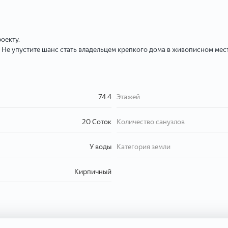
оекту.
 Не упустите шанс стать владельцем крепкого дома в живописном месте
74.4
Этажей
20 Соток
Количество санузлов
У воды
Категория земли
Кирпичный