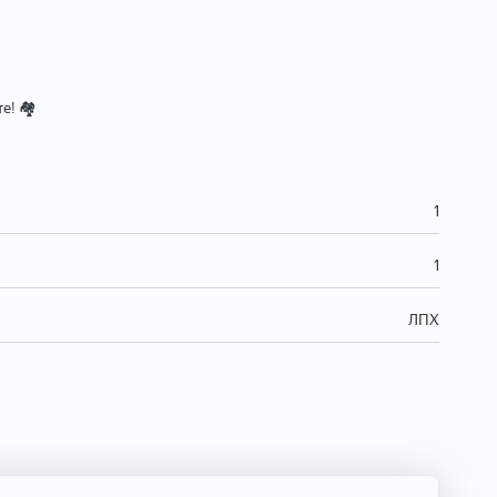
! 🏘️
1
1
ЛПХ