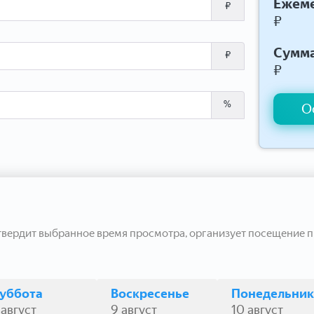
Ежеме
₽
₽
Сумма
₽
₽
%
О
твердит выбранное время просмотра, организует посещение п
уббота
Воскресенье
Понедельник
 август
9 август
10 август