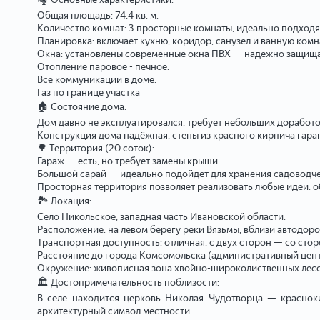
Общая площадь: 74,4 кв. м.
Количество комнат: 3 просторные комнаты, идеально подходя
Планировка: включает кухню, коридор, санузел и ванную комн
Окна: установлены современные окна ПВХ — надёжно защища
Отопление паровое - печное.
Все коммуникации в доме.
Газ по границе участка
🏠 Состояние дома:
Дом давно не эксплуатировался, требует небольших доработо
Конструкция дома надёжная, стены из красного кирпича гар
🌳 Территория (20 соток):
Гараж — есть, но требует замены крыши.
Большой сарай — идеально подойдёт для хранения садоводч
Просторная территория позволяет реализовать любые идеи: об
🏞 Локация:
Село Никольское, западная часть Ивановской области.
Расположение: на левом берегу реки Вязьмы, вблизи автодоро
Транспортная доступность: отличная, с двух сторон — со сто
Расстояние до города Комсомольска (административный центр
Окружение: живописная зона хвойно-широколиственных лесов
🏛 Достопримечательность поблизости:
В селе находится церковь Николая Чудотворца — красноки
архитектурный символ местности.