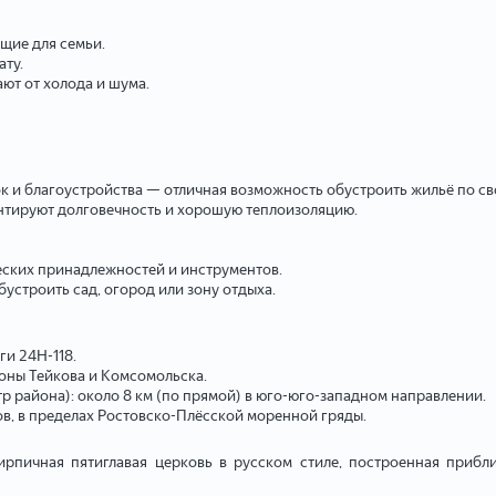
щие для семьи.
ату.
ют от холода и шума.
к и благоустройства — отличная возможность обустроить жильё по св
антируют долговечность и хорошую теплоизоляцию.
еских принадлежностей и инструментов.
устроить сад, огород или зону отдыха.
ги 24Н-118.
роны Тейкова и Комсомольска.
 района): около 8 км (по прямой) в юго-юго-западном направлении.
, в пределах Ростовско-Плёсской моренной гряды.
рпичная пятиглавая церковь в русском стиле, построенная приблиз