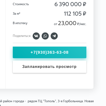
6 390 000 ₽
Стоимость
112 105 ₽
За м²
23,000
В ипотеку
от
₽/мес.
Поделиться
+7(930)363-63-08
Запланировать просмотр
й район города - рядом ТЦ "Тополь", 3-я Горбольница. Новая
в.