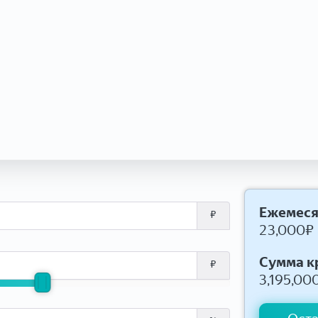
Ежемеся
₽
23,000
₽
Сумма к
₽
3,195,00