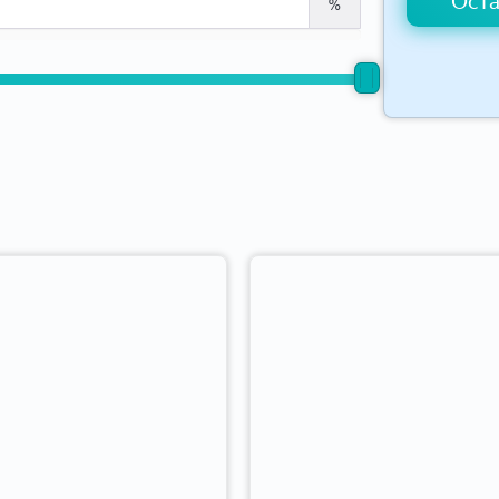
Оста
%