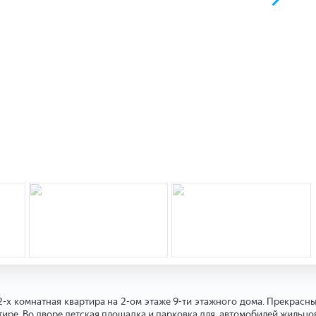
х комнатная квартира на 2-ом этаже 9-ти этажного дома. Прекрасны
ртире. Во дворе детская площадка и парковка для автомобилей жильцо