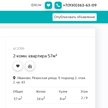
+7(930)363-63-09
RU
Опубликовать объявление
id 2096
2-комн. квартира 57м²
Иваново, Рязанская улица, 9, подъезд 2, этаж
2, кв. 43
Общая
Жилая
Кухня
Этаж
2
2
2
2 / 9
57 м
34 м
8 м