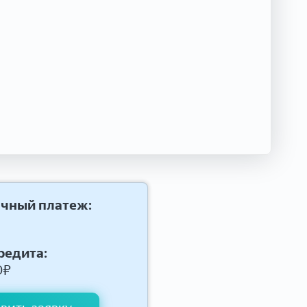
чный платеж:
редита:
0
₽