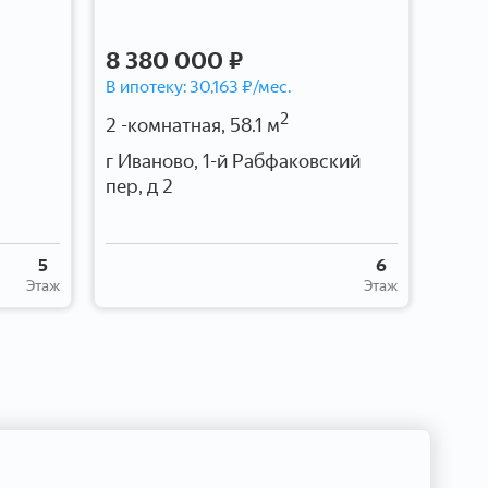
8 380 000 ₽
6 8
В ипотеку:
30,163
₽/мес.
В ипо
2
2 -комнатная, 58.1 м
3 -к
г Иваново, 1-й Рабфаковский
г Ив
пер, д 2
5
6
Этаж
Этаж