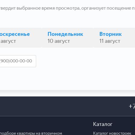
твердит выбранное время просмотра, организует посещение п
оскресенье
Понедельник
Вторник
 август
10 август
11 август
+
Каталог
подборе квартиры на вторичном
Каталог новостроек