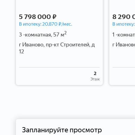
5 798 000 ₽
8 290 
В ипотеку:
20,870
₽/мес.
В ипотеку
2
3 -комнатная, 57 м
1 -комнат
г Иваново, пр-кт Строителей, д
г Иванов
12
10
2
таж
Этаж
Запланируйте просмотр