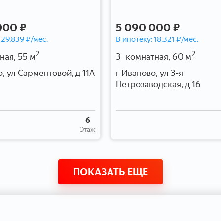
000 ₽
5 090 000 ₽
:
29,839
₽/мес.
В ипотеку:
18,321
₽/мес.
2
2
ная, 55 м
3 -комнатная, 60 м
о, ул Сарментовой, д 11А
г Иваново, ул 3-я
Петрозаводская, д 16
6
Этаж
ПОКАЗАТЬ ЕЩЕ