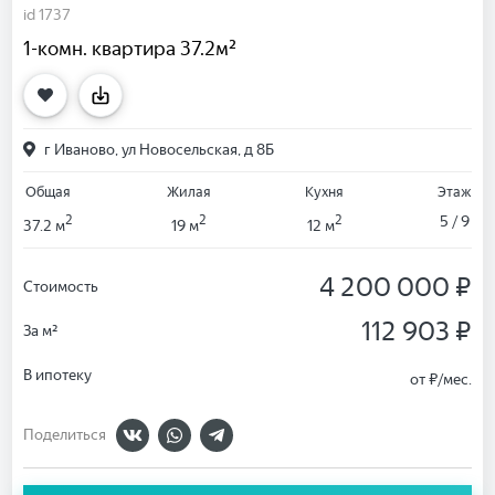
id 1737
1-комн. квартира 37.2м²
г Иваново, ул Новосельская, д 8Б
Общая
Жилая
Кухня
Этаж
2
2
2
5 / 9
37.2 м
19 м
12 м
4 200 000 ₽
Стоимость
112 903 ₽
За м²
В ипотеку
от
₽/мес.
Поделиться