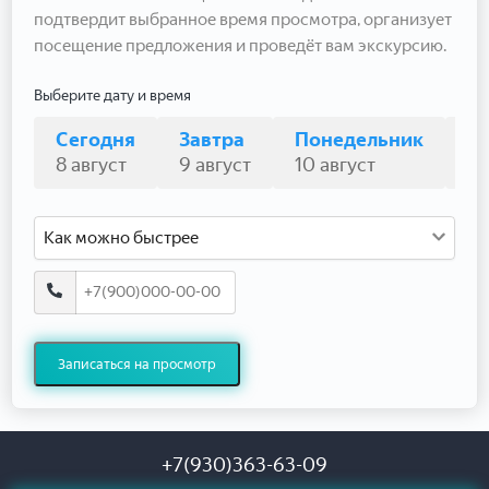
подтвердит выбранное время просмотра, организует
посещение предложения и проведёт вам экскурсию.
Выберите дату и время
Сегодня
Завтра
Понедельник
В
8 август
9 август
10 август
11
Как можно быстрее
Записаться на просмотр
+7(930)363-63-09