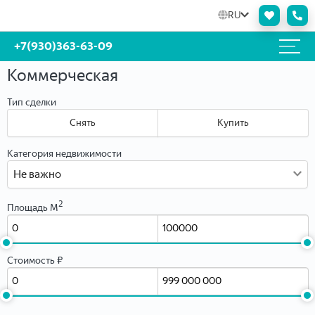
RU
Оценка недвижимости online
+7(930)363-63-09
Заполните форму, и мы бесплатно в течении часа рассчитаем
Коммерческая
максимальную и минимальную цену и сроки продажи вашей
квартиры — это поможет вам увеличить спрос и быстрее продать
Тип сделки
недвижимость, а также аргументированно торговаться с
покупателями.
Снять
Купить
При оценке учитываются все особенности — от характеристик
объекта до социального статуса жильцов дома, выясняются
Категория недвижимости
перспективы развития района и цены на похожие лоты в вашем
Не важно
районе.
Персональные данные
2
Площадь М
Стоимость ₽